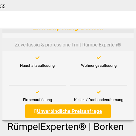
Entrümpelung Borken
Zuverlässig & professionell mit RümpelExperten®️
Haushaltsauflösung
Wohnungsauflösung
Firmenauflösung
Keller- / Dachbodenräumung
Unverbindliche Preisanfrage
RümpelExperten® | Borken