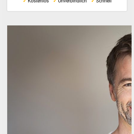
✓
Kostenlos
✓
Unverbindlich
✓
Schnell