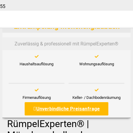
Entrümpelung Mönchengladbach
Zuverlässig & professionell mit RümpelExperten®️
Haushaltsauflösung
Wohnungsauflösung
Firmenauflösung
Keller- / Dachbodenräumung
Unverbindliche Preisanfrage
RümpelExperten® |