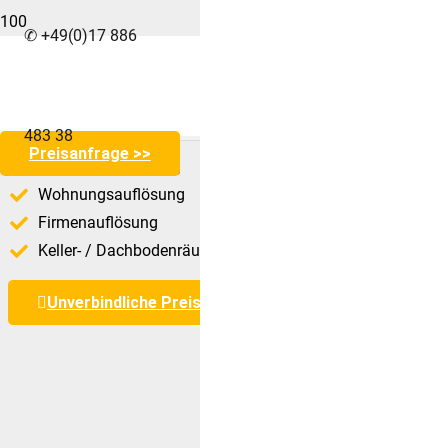
✆ +49(0)17 886
Entrümpelung Ludw
Zuverlässig & professionell mit RümpelExperten®️
483 38
Preisanfrage >>
Haushaltsauflösung
Wohnungsauflösung
Firmenauflösung
Keller- / Dachbodenräumung
Unverbindliche Preisanfrage