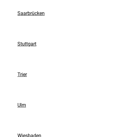
Saarbrücken
Stuttgart
Trier
Ulm
Wiesbaden