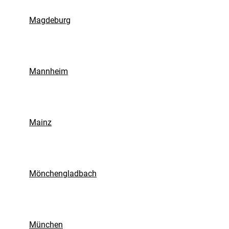
Magdeburg
Mannheim
Mainz
Mönchengladbach
München