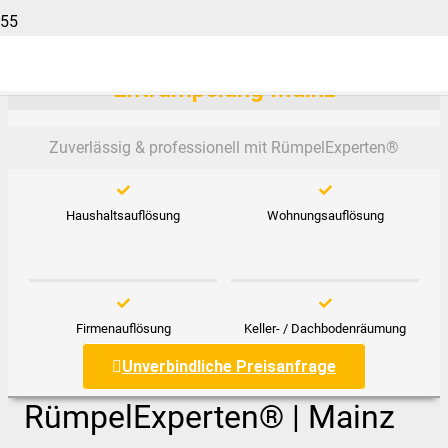
Entrümpelung Mainz
Zuverlässig & professionell mit RümpelExperten®️
Haushaltsauflösung
Wohnungsauflösung
Firmenauflösung
Keller- / Dachbodenräumung
Unverbindliche Preisanfrage
RümpelExperten® | Mainz