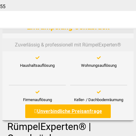
Entrümpelung Osnabrück
Zuverlässig & professionell mit RümpelExperten®️
Haushaltsauflösung
Wohnungsauflösung
Firmenauflösung
Keller- / Dachbodenräumung
Unverbindliche Preisanfrage
RümpelExperten® |