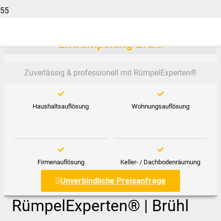
Entrümpelung Brühl
Zuverlässig & professionell mit RümpelExperten®️
Haushaltsauflösung
Wohnungsauflösung
Firmenauflösung
Keller- / Dachbodenräumung
Unverbindliche Preisanfrage
RümpelExperten® | Brühl