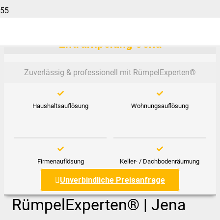
Entrümpelung Jena
Zuverlässig & professionell mit RümpelExperten®️
Haushaltsauflösung
Wohnungsauflösung
Firmenauflösung
Keller- / Dachbodenräumung
Unverbindliche Preisanfrage
RümpelExperten® | Jena