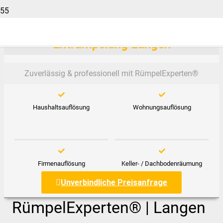
Entrümpelung Langen
Zuverlässig & professionell mit RümpelExperten®️
Haushaltsauflösung
Wohnungsauflösung
Firmenauflösung
Keller- / Dachbodenräumung
Unverbindliche Preisanfrage
RümpelExperten® | Langen