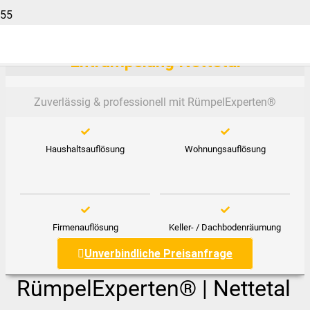
Entrümpelung Nettetal
Zuverlässig & professionell mit RümpelExperten®️
Haushaltsauflösung
Wohnungsauflösung
Firmenauflösung
Keller- / Dachbodenräumung
Unverbindliche Preisanfrage
RümpelExperten® | Nettetal