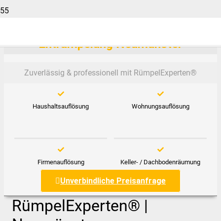
Entrümpelung Neumünster
Zuverlässig & professionell mit RümpelExperten®️
Haushaltsauflösung
Wohnungsauflösung
Firmenauflösung
Keller- / Dachbodenräumung
Unverbindliche Preisanfrage
RümpelExperten® |