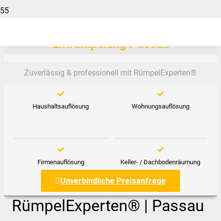
Entrümpelung Passau
Zuverlässig & professionell mit RümpelExperten®️
Haushaltsauflösung
Wohnungsauflösung
Firmenauflösung
Keller- / Dachbodenräumung
Unverbindliche Preisanfrage
RümpelExperten® | Passau