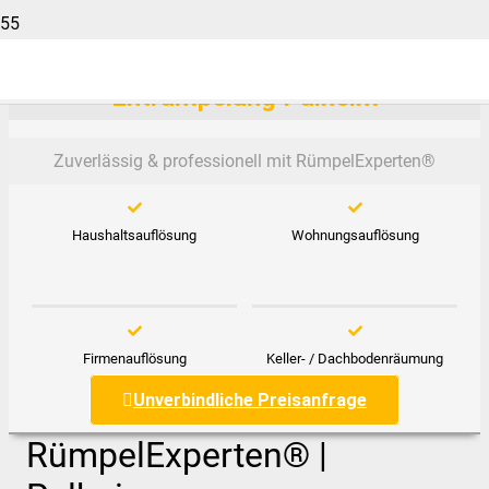
Entrümpelung Pulheim
Zuverlässig & professionell mit RümpelExperten®️
Haushaltsauflösung
Wohnungsauflösung
Firmenauflösung
Keller- / Dachbodenräumung
Unverbindliche Preisanfrage
RümpelExperten® |