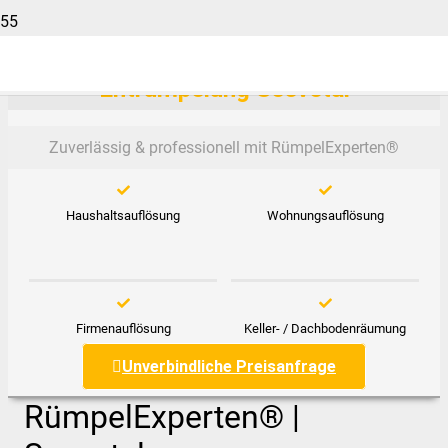
Entrümpelung Seevetal
Zuverlässig & professionell mit RümpelExperten®️
Haushaltsauflösung
Wohnungsauflösung
Firmenauflösung
Keller- / Dachbodenräumung
Unverbindliche Preisanfrage
RümpelExperten® |