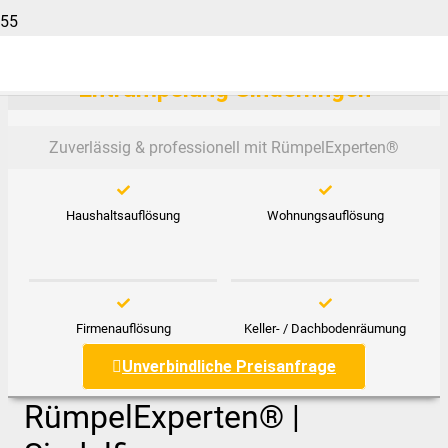
Entrümpelung Sindelfingen
Zuverlässig & professionell mit RümpelExperten®️
Haushaltsauflösung
Wohnungsauflösung
Firmenauflösung
Keller- / Dachbodenräumung
Unverbindliche Preisanfrage
RümpelExperten® |