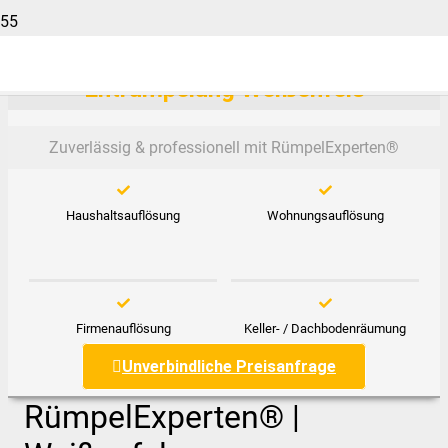
Entrümpelung Weißenfels
Zuverlässig & professionell mit RümpelExperten®️
Haushaltsauflösung
Wohnungsauflösung
Firmenauflösung
Keller- / Dachbodenräumung
Unverbindliche Preisanfrage
RümpelExperten® |