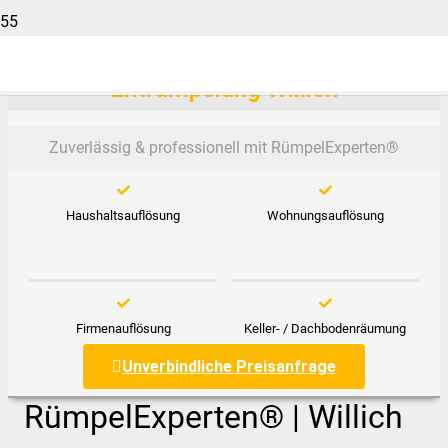
Entrümpelung Willich
Zuverlässig & professionell mit RümpelExperten®️
Haushaltsauflösung
Wohnungsauflösung
Firmenauflösung
Keller- / Dachbodenräumung
Unverbindliche Preisanfrage
RümpelExperten® | Willich